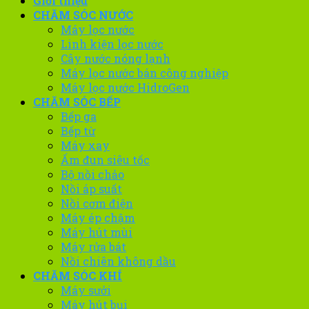
Giới thiệu
CHĂM SÓC NƯỚC
Máy lọc nước
Linh kiện lọc nước
Cây nước nóng lạnh
Máy lọc nước bán công nghiệp
Máy lọc nước HidroGen
CHĂM SÓC BẾP
Bếp ga
Bếp từ
Máy xay
Ấm đun siêu tốc
Bộ nồi chảo
Nồi áp suất
Nồi cơm điện
Máy ép chậm
Máy hút mùi
Máy rửa bát
Nồi chiên không dầu
CHĂM SÓC KHÍ
Máy sưởi
Máy hút bụi