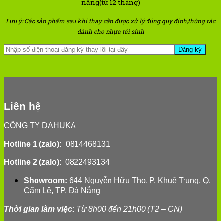
năng(từ 12 tháng)
Lưu ý: Các sản phẩm sau khi thay cần được xử lý đúng quy định,
thùng rác
dành cho nhựa tái sinh
Liên hệ
CÔNG TY DAHUKA
Hotline 1 (zalo):
0814468131
Hotline 2 (zalo)
: 0822493134
Showroom:
644 Nguyễn Hữu Thọ, P. Khuê Trung, Q.
Cẩm Lệ, TP. Đà Nẵng
Thời gian làm việc:
Từ 8h00 đến 21h00 (T2 – CN)