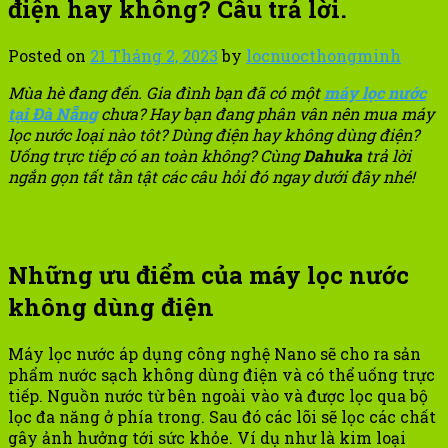
điện hay không? Câu trả lời.
Posted on
21 Tháng 2, 2023
by
locnuocthongminh
Mùa hè đang đến. Gia đình bạn đã có một
máy lọc nước
tại Đà Nẵng
chưa? Hay bạn đang phân vân nên mua máy
lọc nước loại nào tôt? Dùng điện hay không dùng điện?
Uống trực tiếp có an toàn không? Cùng
Dahuka
trả lời
ngắn gọn tất tần tật các câu hỏi đó ngay dưới đây nhé!
Những ưu điểm của máy lọc nước
không dùng điện
Máy lọc nước áp dụng công nghệ Nano sẽ cho ra sản
phẩm nước sạch không dùng điện và có thể uống trực
tiếp. Nguồn nước từ bên ngoài vào và được lọc qua bộ
lọc đa năng ở phía trong. Sau đó các lõi sẽ lọc các chất
gây ảnh hưởng tới sức khỏe. Ví dụ như là kim loại