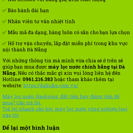
✅ Bảo hành dài hạn
✅ Nhân viên tư vấn nhiệt tình
✅ Mẫu mã đa dạng, hàng luôn có sẳn cho bạn lựa chọn
✅ Hổ trợ vận chuyển, lắp đặt miễn phí trong khu vực
nội thành Đà Nẵng
Với những thông tin mà mình vừa chia sẻ ở trên sẽ
giúp bạn mua được
máy lọc nước chính hãng tại Đà
Nẵng
.
Nếu có thắc mắc gì xin vui lòng liên hệ đến
Hotline:
0961.216.383
hoặc tham khảo thêm tại
website:
https://dahuka.com.vn/
Máy lọc nước Haohsing, đắt tiền hay đáng tiền để
mua? Câu trả lời.
Trả lời nhanh câu hỏi: máy lọc nước công nghiệp loại
nào tốt
Để lại một bình luận