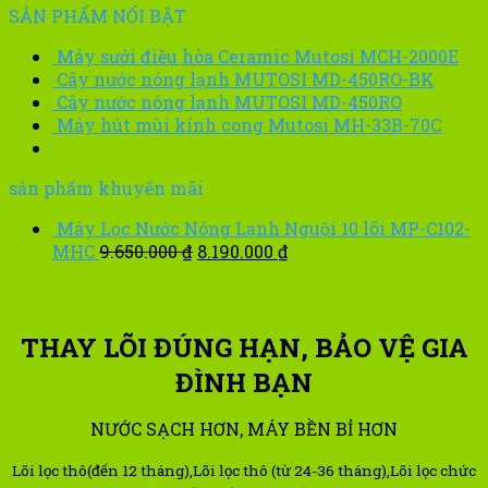
SẢN PHẨM NỔI BẬT
Máy sưởi điều hòa Ceramic Mutosi MCH-2000E
Cây nước nóng lạnh MUTOSI MD-450RO-BK
Cây nước nóng lạnh MUTOSI MD-450RO
Máy hút mùi kính cong Mutosi MH-33B-70C
sản phẩm khuyến mãi
Máy Lọc Nước Nóng Lạnh Nguội 10 lõi MP-C102-
Original
Current
MHC
9.650.000
₫
8.190.000
₫
price
price
was:
is:
9.650.000 ₫.
8.190.000 ₫.
THAY LÕI ĐÚNG HẠN, BẢO VỆ GIA
ĐÌNH BẠN
NƯỚC SẠCH HƠN, MÁY BỀN BỈ HƠN
Lõi lọc thô(đến 12 tháng),Lõi lọc thô (từ 24-36 tháng),Lõi lọc chức