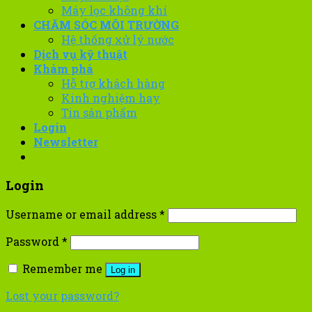
Máy lọc không khí
CHĂM SÓC MÔI TRƯỜNG
Hệ thống xử lý nước
Dịch vụ kỹ thuật
Khám phá
Hỗ trợ khách hàng
Kinh nghiệm hay
Tin sản phẩm
Login
Newsletter
Login
Username or email address
*
Password
*
Remember me
Log in
Lost your password?