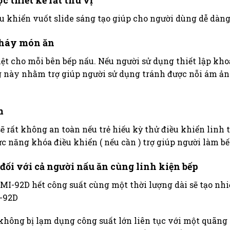
 thiết kế rất thú vị
 khiển vuốt slide sáng tạo giúp cho người dùng dễ dàng
 cháy món ăn
iệt cho mỗi bên bếp nấu. Nếu người sử dụng thiết lập kho
ăng này nhằm trợ giúp người sử dụng tránh được nỗi ám ả
m
sẽ rất không an toàn nếu trẻ hiếu kỳ thử điều khiển lin
năng khóa điều khiển ( nếu cần ) trợ giúp người làm bế
đối với cả người nấu ăn cùng linh kiện bếp
-92D hết công suất cùng một thời lượng dài sẽ tạo nhiệt 
I-92D
ông bị lạm dụng công suất lớn liên tục với một quãng t