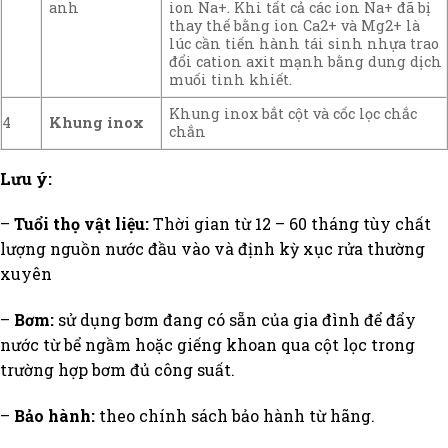
ion Na+. Khi tất cả các ion Na+ đã bị
anh
thay thế bằng ion Ca2+ và Mg2+ là
lúc cần tiến hành tái sinh nhựa trao
đổi cation axit mạnh bằng dung dịch
muối tinh khiết.
Khung inox bắt cột và cốc lọc chắc
4
Khung inox
chắn
Lưu ý:
–
Tuổi thọ vật liệu:
Thời gian từ 12 – 60 tháng tùy chất
lượng nguồn nước đầu vào và định kỳ xục rửa thường
xuyên
–
Bơm:
sử dụng bơm đang có sẵn của gia đình để đẩy
nước từ bể ngầm hoặc giếng khoan qua cột lọc trong
trường hợp bơm đủ công suất.
–
Bảo hành:
theo chính sách bảo hành từ hãng.