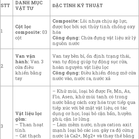
DANH MỤC
ĐẶC TÍNH KỸ THUẬT
STT
VẬT TƯ
Composite:
Lõi nhựa chịu áp lực,
được bọc bởi sợi thủy tinh chống oxy
Cột lọc
1
hóa
composite:
03
Công dụng:
Chứa đựng vật liệu xử lý
cột
nguồn nước
Van tay bền bỉ, ổn định trạng thái,
Van vận
van tự động giúp tự động sục rửa,
hành:
Van 3
2
hoàn nguyên vật liệu lọc
cửa điều
Công dụng:
Điều khiển đóng mở cửa
khiển bằng
nước vào, nước ra, nước xả
tay
– Khử mùi, loại bỏ được Fe, Mn, As,
Flo, Asen, khử mùi tanh có trong
nước bằng cách oxy hóa trực tiếp qua
tiếp xúc với bề mặt vật liệu, có tác
dụng cơ học, loại bỏ cặn bẩn, huyền
Vật liệu lọc
phù, cặn lơ lửng.
gồm:
– Làm mềm nước, nhựa cation axit
– Than hoạt
3
mạnh loại bỏ các ion gây ra độ cứng
tính
nước là Ca2+, Mg2+ và thay thế bằng
– Cát thạch