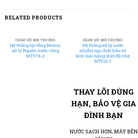
RELATED PRODUCTS
CHĂM SÓC MÔI TRƯỜNG
CHĂM SÓC MÔI TRƯỜNG
Hệ thống lọc tổng Mutosi
Hệ thống xử lý nước
xử lý Nguồn nước cứng
nhiễm tạp chất hữu cơ
MT074-2
kim loại nặng mức độ nhẹ
MT012-1
THAY LÕI ĐÚNG
HẠN, BẢO VỆ GIA
ĐÌNH BẠN
NƯỚC SẠCH HƠN, MÁY BỀN