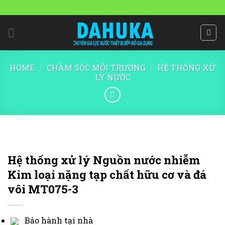
Skip
to
content
HOME
/
CHĂM SÓC MÔI TRƯỜNG
/
HỆ THỐNG XỬ
LÝ NƯỚC
Hệ thống xử lý Nguồn nước nhiễm
Kim loại nặng tạp chất hữu cơ và đá
vôi MT075-3
Bảo hành tại nhà