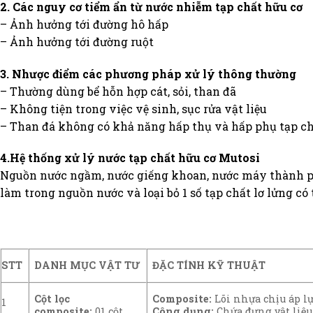
2. Các nguy cơ tiểm ẩn từ nước nhiễm tạp chất hữu cơ
– Ảnh hưởng tới đường hô hấp
– Ảnh hưởng tới đường ruột
3. Nhược điểm các phương pháp xử lý thông thường
– Thường dùng bể hỗn hợp cát, sỏi, than đã
– Không tiện trong việc vệ sinh, sục rửa vật liệu
– Than đá không có khả năng hấp thụ và hấp phụ tạp ch
4.Hệ thống xử lý nước tạp chất hữu cơ Mutosi
Nguồn nước ngầm, nước giếng khoan, nước máy thành phố 
làm trong nguồn nước và loại bỏ 1 số tạp chất lơ lửng có
ĐẶC TÍNH KỸ THUẬT
STT
DANH MỤC VẬT TƯ
Composite:
Lõi nhựa chịu áp lự
Cột lọc
1
Công dụng:
Chứa đựng vật liệu
composite:
01 cột