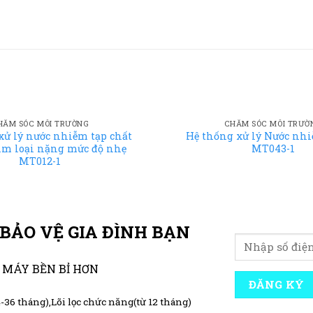
HĂM SÓC MÔI TRƯỜNG
CHĂM SÓC MÔI TRƯỜ
xử lý nước nhiễm tạp chất
Hệ thống xử lý Nước nhi
im loại nặng mức độ nhẹ
MT043-1
MT012-1
BẢO VỆ GIA ĐÌNH BẠN
 MÁY BỀN BỈ HƠN
24-36 tháng),Lõi lọc chức năng(từ 12 tháng)