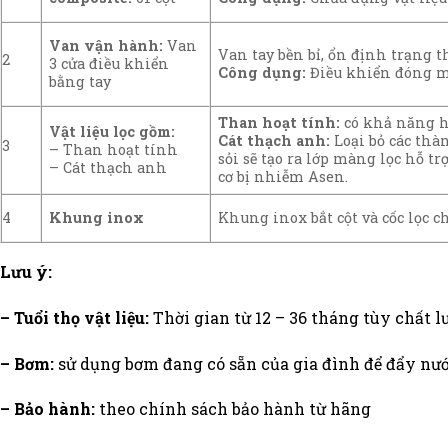
Van vận hành:
Van
Van tay bền bỉ, ổn định trạng t
2
3 cửa điều khiển
Công dụng:
Điều khiển đóng mở
bằng tay
Than hoạt tính:
có khả năng hấ
Vật liệu lọc gồm:
Cát thạch anh:
Loại bỏ các thà
3
– Than hoạt tính
sỏi sẽ tạo ra lớp màng lọc hỗ t
– Cát thạch anh
cơ bị nhiễm Asen.
Khung inox bắt cột và cốc lọc c
4
Khung inox
Lưu ý:
– Tuổi thọ vật liệu:
Thời gian từ 12 – 36 tháng tùy chất
– Bơm:
sử dụng bơm đang có sẵn của gia đình để đẩy nướ
– Bảo hành:
theo chính sách bảo hành từ hãng