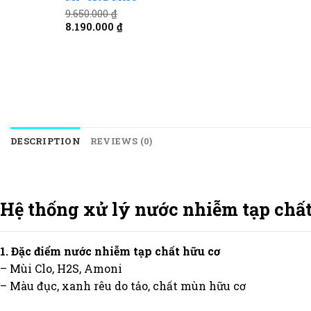
9.650.000
₫
Original
Current
8.190.000
₫
price
price
was:
is:
9.650.000 ₫.
8.190.000 ₫.
DESCRIPTION
REVIEWS (0)
Hệ thống xử lý nước nhiễm tạp chấ
1. Đặc điểm nước nhiễm tạp chất hữu cơ
– Mùi Clo, H2S, Amoni
– Màu đục, xanh rêu do tảo, chất mùn hữu cơ