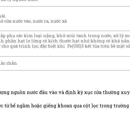
hái
 cửa nước vào, nước ra, nước xả
p phụ các kim loại nặng, khử mùi tanh trong nước, xử lý mù
nh phần hạt lơ lửng có kích thước hạt nhỏ không có khả năng 
rợ cho quá trình lọc, đặc biệt khi Fe(OH)3 kết tủa trên bề mặ
hắc chắn
 lượng nguồn nước đầu vào và định kỳ xục rửa thường xu
c từ bể ngầm hoặc giếng khoan qua cột lọc trong trường