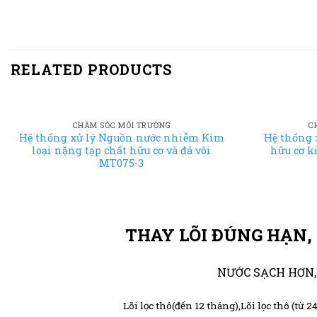
RELATED PRODUCTS
CHĂM SÓC MÔI TRƯỜNG
C
Hệ thống xử lý Nguồn nước nhiễm Kim
Hệ thống 
loại nặng tạp chất hữu cơ và đá vôi
hữu cơ k
MT075-3
THAY LÕI ĐÚNG HẠN, 
NƯỚC SẠCH HƠN,
Lõi lọc thô(đến 12 tháng),Lõi lọc thô (từ 